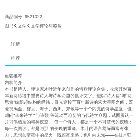
商品编号:
6521022
图书
文学
文学评论与鉴赏
详情
推荐
重磅推荐
内容简介
本书是诗人、评论家木叶近年来创作的诗歌评论合集，收录其对百
年新诗脉络中重要诗人与诗学命题的批评文字。他以“诗人篇”与“诗
思篇”编织起结构的经纬，目光穿梭于百年新诗的宏大星图之间，既
凝视冯至、穆旦、海子、西川、郑敏等一个个闪亮的诗学星座，也
叩问“未来诗学”“与诗歌”等流动而迫切的当代诗学命题，试图辨认一
片可供栖居的精神夜空。 每一个诗人，都是一个不可替代的夜晚；
每一次阅读，都是与那 的夜晚的重逢。木叶的语言凝练而富有张
力，思想如暗夜中的星火，既照亮来路，也引向未知——在技术狂