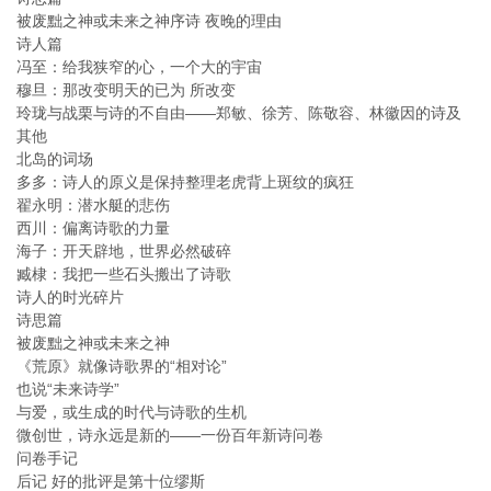
被废黜之神或未来之神序诗 夜晚的理由
诗人篇
冯至：给我狭窄的心，一个大的宇宙
穆旦：那改变明天的已为 所改变
玲珑与战栗与诗的不自由——郑敏、徐芳、陈敬容、林徽因的诗及
其他
北岛的词场
多多：诗人的原义是保持整理老虎背上斑纹的疯狂
翟永明：潜水艇的悲伤
西川：偏离诗歌的力量
海子：开天辟地，世界必然破碎
臧棣：我把一些石头搬出了诗歌
诗人的时光碎片
诗思篇
被废黜之神或未来之神
《荒原》就像诗歌界的“相对论”
也说“未来诗学”
与爱，或生成的时代与诗歌的生机
微创世，诗永远是新的——一份百年新诗问卷
问卷手记
后记 好的批评是第十位缪斯