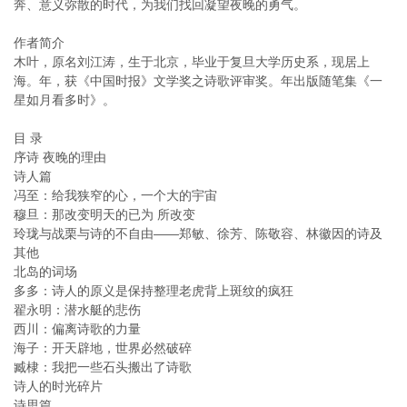
奔、意义弥散的时代，为我们找回凝望夜晚的勇气。
作者简介
木叶，原名刘江涛，生于北京，毕业于复旦大学历史系，现居上
海。年，获《中国时报》文学奖之诗歌评审奖。年出版随笔集《一
星如月看多时》。
目 录
序诗 夜晚的理由
诗人篇
冯至：给我狭窄的心，一个大的宇宙
穆旦：那改变明天的已为 所改变
玲珑与战栗与诗的不自由——郑敏、徐芳、陈敬容、林徽因的诗及
其他
北岛的词场
多多：诗人的原义是保持整理老虎背上斑纹的疯狂
翟永明：潜水艇的悲伤
西川：偏离诗歌的力量
海子：开天辟地，世界必然破碎
臧棣：我把一些石头搬出了诗歌
诗人的时光碎片
诗思篇