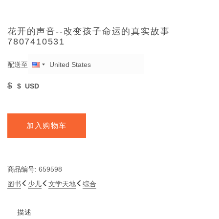
花开的声音--改变孩子命运的真实故事
7807410531
配送至
$
$
USD
加入购物车
商品编号:
659598
图书
少儿
文学天地
综合
描述