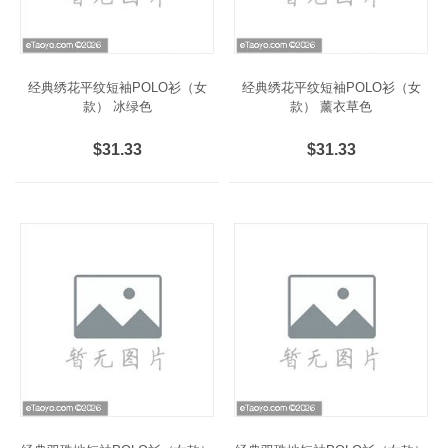
经典绣花平纹短袖POLO衫（女
经典绣花平纹短袖POLO衫（女
款） 冰绿色
款） 薰衣草色
$31.33
$31.33