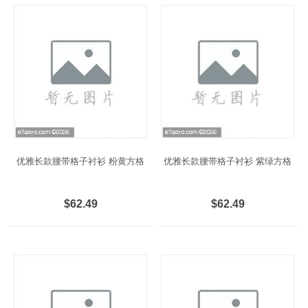
优雅长款腰带格子衬衫 粉黄方格
优雅长款腰带格子衬衫 紫绿方格
$62.49
$62.49