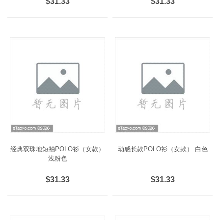
$31.33
$31.33
经典双珠地短袖POLO衫（女款）
动感长款POLO衫（女款） 白色
浅粉色
$31.33
$31.33