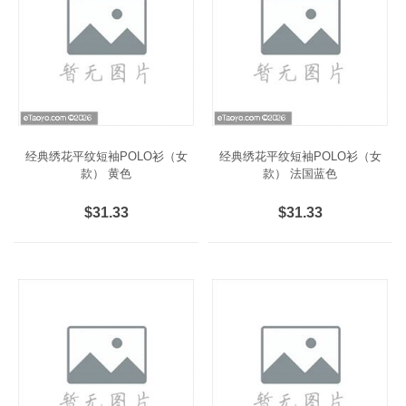
经典绣花平纹短袖POLO衫（女
经典绣花平纹短袖POLO衫（女
款） 黄色
款） 法国蓝色
$31.33
$31.33