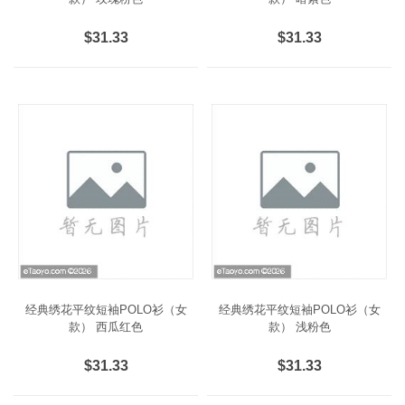
$31.33
$31.33
经典绣花平纹短袖POLO衫（女
经典绣花平纹短袖POLO衫（女
款） 西瓜红色
款） 浅粉色
$31.33
$31.33