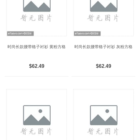
时尚长款腰带格子衬衫 黄粉方格
时尚长款腰带格子衬衫 灰粉方格
$62.49
$62.49