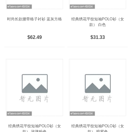
时尚长款腰带格子衬衫 蓝灰方格
经典绣花平纹短袖POLO衫（女
款） 白色
$62.49
$31.33
经典绣花平纹短袖POLO衫（女
经典绣花平纹短袖POLO衫（女
款） 玫瑰粉色
款） 暗紫色