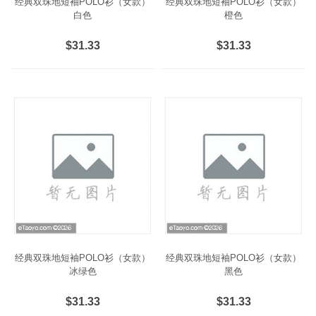
经典双珠地短袖POLO衫（女款）
经典双珠地短袖POLO衫（女款）
白色
橙色
$31.33
$31.33
经典双珠地短袖POLO衫（女款）
经典双珠地短袖POLO衫（女款）
冰绿色
黑色
$31.33
$31.33