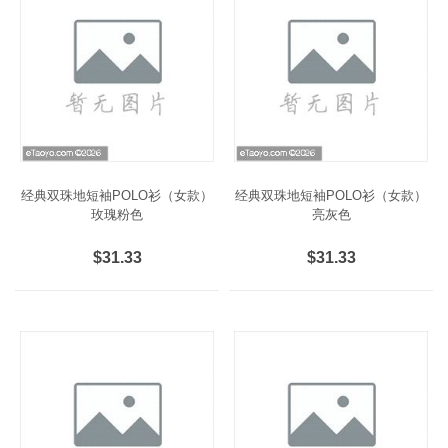
经典双珠地短袖POLO衫（女款）
经典双珠地短袖POLO衫（女款）
玫瑰粉色
亮灰色
$31.33
$31.33