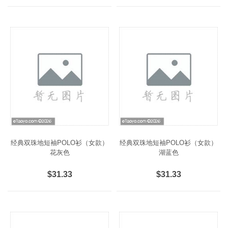
经典双珠地短袖POLO衫（女款）
经典双珠地短袖POLO衫（女款）
花灰色
湖蓝色
$31.33
$31.33