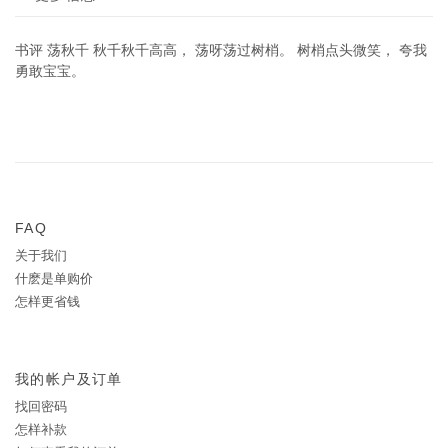
书评 荡秋千 秋千秋千高高， 荡呀荡过树梢。 树梢点头微笑， 夸我
勇敢宝宝。
FAQ
关于我们
什麽是单购价
怎样更省钱
我的帐户及订单
找回密码
怎样补款