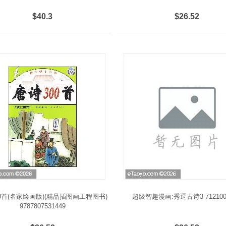
$40.3
$26.52
0首(名家绘画版)(精品插图画工程图书)
超级智趣漫画:秀逗古诗3 712100
9787807531449