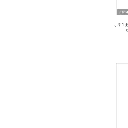
小学生必
程