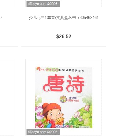
9
少儿元曲100首/文具盒丛书 7805462461
$26.52