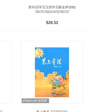
唐诗(冠军宝宝国学启蒙金牌读物)
780757092X/978780757
$26.52
15
塞上童谣 7227032701