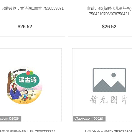
启蒙读物：古诗词100首 7536539371
童话儿歌(新时代儿歌丛书)
7504210706/978750421
$26.52
$26.52
学习圆圆学:读古诗 7530737724
古诗(小小文学馆) 75397259