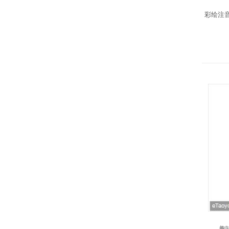
彩绘注音
趣味