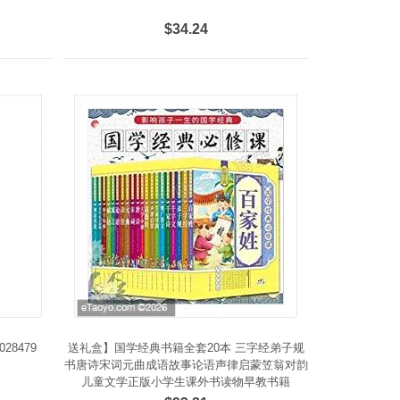
$34.24
28479
送礼盒】国学经典书籍全套20本 三字经弟子规
书唐诗宋词元曲成语故事论语声律启蒙笠翁对韵
儿童文学正版小学生课外书读物早教书籍