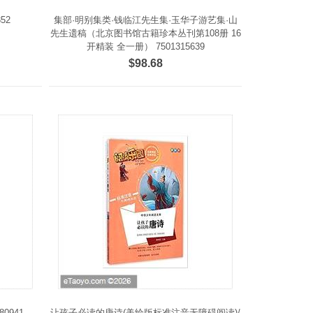
52
集部·明别集类·钱临江先生集·玉华子游艺集·山
先生遗稿（北京图书馆古籍珍本丛刊第108册 16
开精装 全一册） 7501315639
$98.68
80941
让孩子必读的唐诗(美绘版标准注音无障碍阅读)/