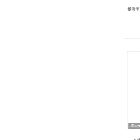
畅听宋词
文选