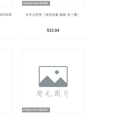
33430
古今义烈传（张岱全集 精装 全一册）
$33.94