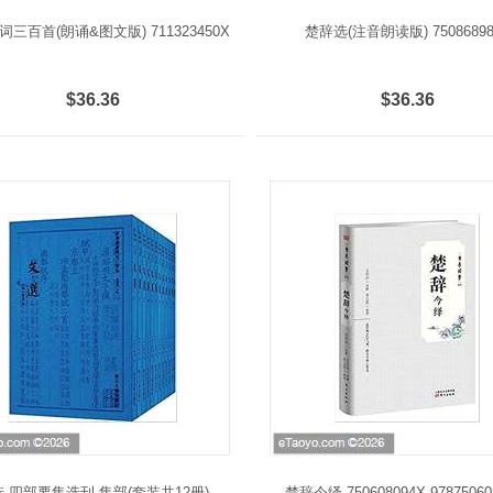
三百首(朗诵&图文版) 711323450X
楚辞选(注音朗读版) 75086898
$36.36
$36.36
·四部要集选刊·集部(套装共12册)
楚辞今绎 750608094X,97875060